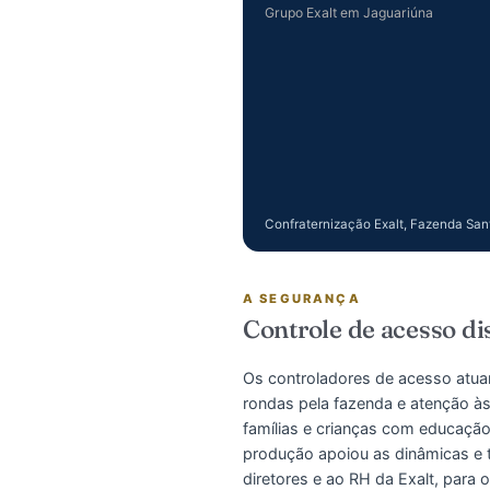
eventos assim, esse regis
material institucional para
Confraternização Exalt, Faz