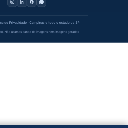
Fale com a gente
Av. Dr. José Bonifácio Coutinho
Nogueira, 150 · Galleria Plaza ·
ta
Campinas/SP · 13091-611
(19) 3090-1390
co
falecom@bluetie.com.br
Escritório: Seg a Sex, 9h às 18h
Política de Privacidade
· Campinas e todo o estado de SP