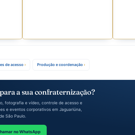
o evento
O