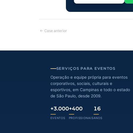
Recepcionistas
Cont
Precisa de eq
Montamos equipes de re
produção para confrate
Campinas e em todo o e
Solicitar orçamento
Post
←
Case anterior
navigation