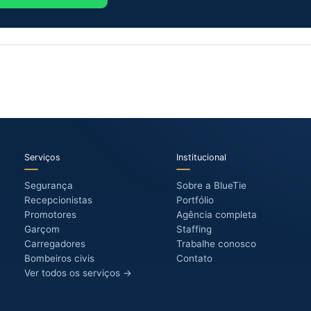
roladores de acesso
Produção e coordenação
uipe para a sua confraternização?
cepção, fotografia e vídeo, controle de acesso e
rnizações e eventos corporativos em Jaguariúna,
stado de São Paulo.
Chamar no WhatsApp