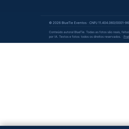
SERVIÇOS PARA EVENTOS
Operação e equipe própria para eve
corporativos, sociais, culturais e
esportivos, em Campinas e todo o 
de São Paulo, desde 2009.
+3.000
+400
16
EVENTOS
PROFISSIONAIS
ANOS
© 2026 BlueTie Eventos · CNPJ 11.404.060