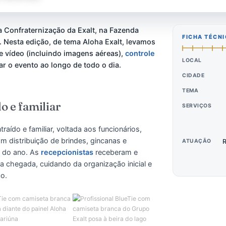
uariúna
 anos a Confraternização da Exalt, na Fazenda
riúna. Nesta edição, de tema Aloha Exalt, levamos
grafia
e vídeo (incluindo imagens aéreas),
controle
 apoiar o evento ao longo de todo o dia.
raído e familiar
descontraído e familiar, voltada aos funcionários,
dos, com distribuição de brindes, gincanas e
ramento do ano. As
recepcionistas
receberam e
desde a chegada, cuidando da organização inicial e
 público.