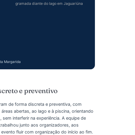
tro vale como lembrança interna e também como
 a empresa.
enda Santa Margarida