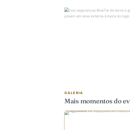
A SEGURANÇA
Controle de acess
Os controladores de acess
rondas pela fazenda e aten
famílias e crianças com ed
produção apoiou as dinâmi
diretores e ao RH da Exalt,