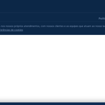
Serviços
Institucional
ntos
Segurança
Sobre a BlueTie
Recepcionistas
Portfólio
estado
Promotores
Agência comple
Garçom
Staffing
Carregadores
Trabalhe conos
Bombeiros civis
Contato
Ver todos os serviços →
/0001-96