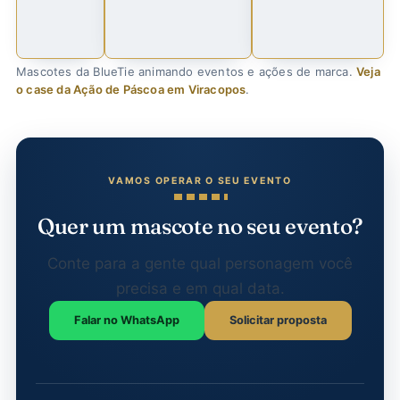
Mascotes da BlueTie animando eventos e ações de marca.
Veja
o case da Ação de Páscoa em Viracopos
.
Quer um mascote no seu evento?
Conte para a gente qual personagem você
precisa e em qual data.
Falar no WhatsApp
Solicitar proposta