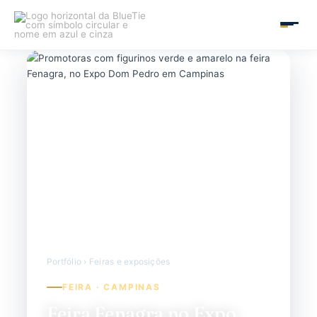
Ir
para
MAIN
o
conteúdo
MEN
Portfólio › Feiras e exposições
FEIRA · CAMPINAS
Feira Fenagra no Expo