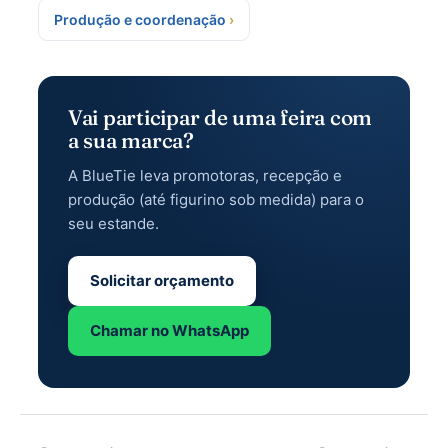
Produção e coordenação
Vai participar de uma feira com
a sua marca?
A BlueTie leva promotoras, recepção e
produção (até figurino sob medida) para o
seu estande.
Solicitar orçamento
Chamar no WhatsApp
Post