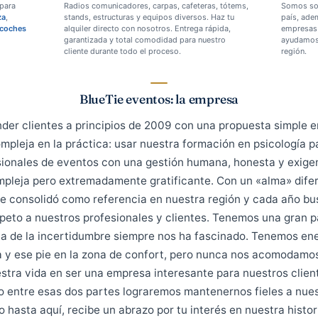
y comprometidos.
ltura organizacional: un equipo diverso e inclusivo ayud
l más colaborativa, tolerante y respetuosa.
Lo que hacemos
Alquiler para eventos
es aptos para
Radios comunicadores, carpas, cafeteras, tótems,
s:
limpieza
,
stands, estructuras y equipos diversos. Haz tu
s
,
aparcacoches
alquiler directo con nosotros. Entrega rápida,
garantizada y total comodidad para nuestro
cliente durante todo el proceso.
BlueTie eventos: la empresa
atender clientes a principios de 2009 con una propues