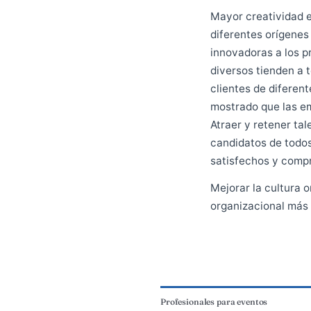
Y con el foco
alcanzamos má
Mayor creativ
diferentes or
innovadoras a
diversos tien
clientes de d
mostrado que 
Atraer y rete
candidatos de