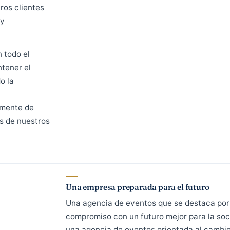
cibir a nuestros
ales o virtuales.
parada para prestar
a nuestros clientes
iempo y
ién en todo el
os mantener el
petando la
ión de
literalmente de
eventos de nuestros