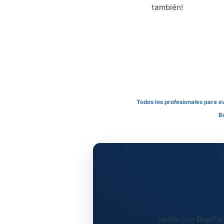
extremadament
a los mejores
trayectoria m
empresas, Bl
esa realidad 
eventos. La d
técnica, expe
invirtiendo t
Solo con el e
inicial. Si ha
también!