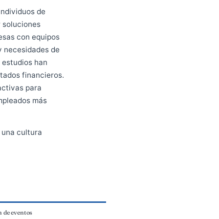
 y promover un cambio social positivo.
e
 las áreas de BlueTie,
on la diversidad logramos:
pectivas de individuos de
de encontrar soluciones
ivo: las empresas con equipos
 los deseos y necesidades de
nanciero: los estudios han
ejores resultados financieros.
como más atractivas para
n a retener empleados más