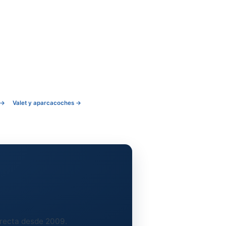
icología para atraer y fidelizar
esta y exigente. Fue una
«alma» diferente de otras
y cada año buscamos mantener
os una gran pasión por atender
 Tenemos energía, motivación,
os acomodamos y seguimos
estros clientes y profesionales.
fieles a nuestro propósito
uestra historia. ¡Sé parte de ella