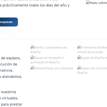
ia gama de
profesionales
para eventos. Son miles
09: corporativos, sociales, culturales,
eventos prácticamente todos los días del año y
olicitar propuesta
 2009
lquiler de equipos,
os y ejecución de
 corporativos.
as pero atendemos