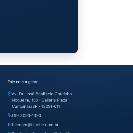
→
Cargadores →
Valet y aparcacoches →
n de eventos →
ento?
on gestión directa desde 2009.
sta