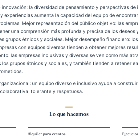
minimizar el impacto ambiental
El valor de la diversidad en BlueTi
 en aportar cada vez más inclusión y diversidad en todas
s y más calidad en todos nuestros servicios. Porque c
idad e innovación: la diversidad de pensamiento y pers
ígenes y experiencias aumenta la capacidad del equipo 
 los problemas. Mejor representación del público objet
den a tener una comprensión más profunda y precisa de
iferentes grupos étnicos y sociales. Mejor desempeño fi
las empresas con equipos diversos tienden a obtener m
ner talento: las empresas inclusivas y diversas se ven 
 todos los grupos étnicos y sociales, y también tiende