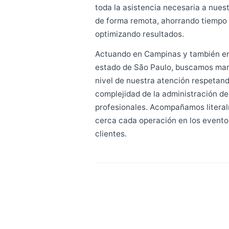
Estamos a disposición para re
clientes en reuniones presenci
Desde 2016, BlueTie está pre
toda la asistencia necesaria 
de forma remota, ahorrando t
optimizando resultados.
Actuando en Campinas y tamb
estado de São Paulo, buscam
nivel de nuestra atención res
complejidad de la administrac
profesionales. Acompañamos 
cerca cada operación en los 
clientes.