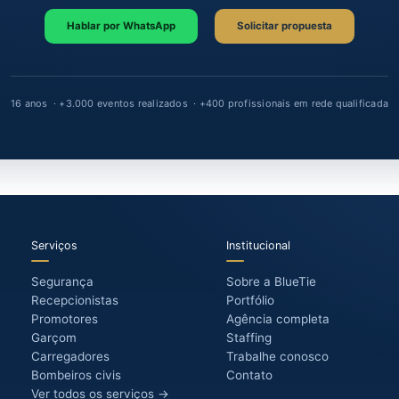
Otros servicios para eventos
s para eventos →
Control de acceso y seguridad →
Recepcionistas 
Bomberos civiles (brigada) →
Equipo de limpieza →
Producció
¿Hablamos sobre tu ev
lueTie y cuenta con un equipo propio, seleccionado y c
Hablar por WhatsApp
Solicitar propue