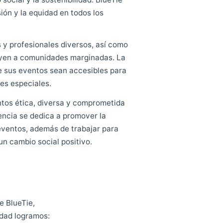
 futuro
destaca por su ética, diversidad de personas y
 para la sociedad. Fundada en 2009, BlueTie es
a al cambio social y la sostenibilidad. BlueTie
ad, la inclusión y la equidad en todos los
 proveedores y profesionales diversos, así como
elebren y apoyen a comunidades marginadas. La
arantizar que sus eventos sean accesibles para
on necesidades especiales.
ncia de eventos ética, diversa y comprometida
iedad. La agencia se dedica a promover la
quidad en sus eventos, además de trabajar para