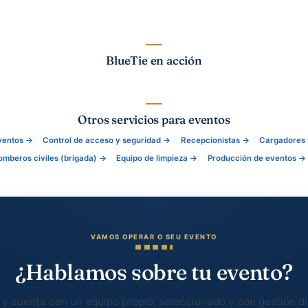
e compleja en la práctica: usar nuestra formación en ps
 profesionales de eventos con una gestión humana, hon
uy compleja pero extremadamente gratificante. Con un 
ueTie se consolidó como referencia en nuestra región 
por respeto a nuestros profesionales y clientes. Tenem
inámica de la incertidumbre siempre nos ha fascinado.
riencia y ese pie en la zona de confort, pero nunca n
oda nuestra vida en ser una empresa interesante para nu
quilibrio entre esas dos partes lograremos mantenernos 
s llegado hasta aquí, recibe un abrazo por tu interés en n
BlueTie en acción