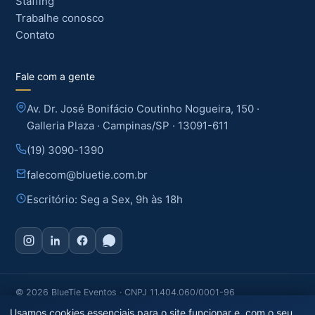
Staffing
Trabalhe conosco
Contato
Fale com a gente
Av. Dr. José Bonifácio Coutinho Nogueira, 150 ·
Galleria Plaza · Campinas/SP · 13091-611
(19) 3090-1390
falecom@bluetie.com.br
Escritório: Seg a Sex, 9h às 18h
© 2026 BlueTie Eventos · CNPJ 11.404.060/0001-96
Política de Privacidade
· Campinas e todo o estado de SP
Usamos cookies essenciais para o site funcionar e, com o seu