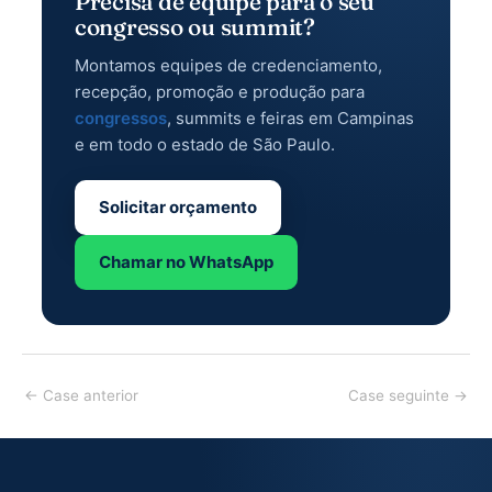
Precisa de equipe para o seu
congresso ou summit?
Montamos equipes de credenciamento,
recepção, promoção e produção para
congressos
, summits e feiras em Campinas
e em todo o estado de São Paulo.
Solicitar orçamento
Chamar no WhatsApp
Post
←
Case anterior
Case seguinte
→
navigation