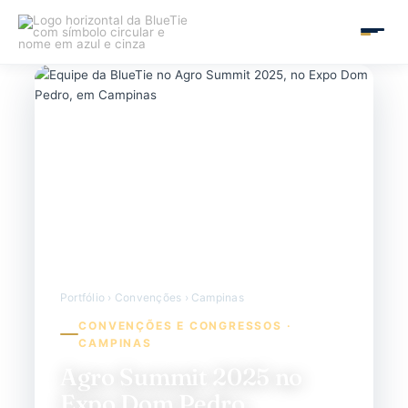
Ir
para
MAIN
o
conteúdo
MEN
Portfólio › Convenções › Campinas
CONVENÇÕES E CONGRESSOS ·
CAMPINAS
Agro Summit 2025 no
Expo Dom Pedro,