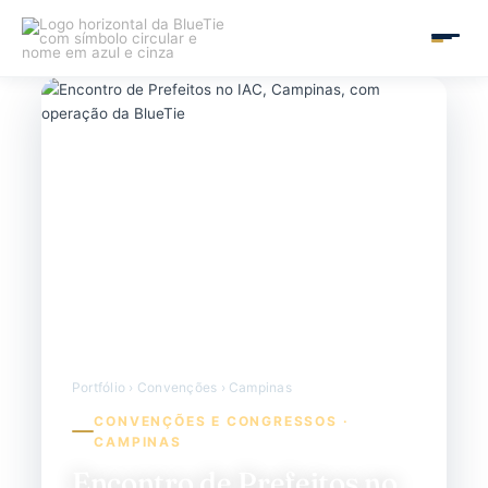
Ir
para
MAIN
o
conteúdo
MEN
Portfólio › Convenções › Campinas
CONVENÇÕES E CONGRESSOS ·
CAMPINAS
Encontro de Prefeitos no