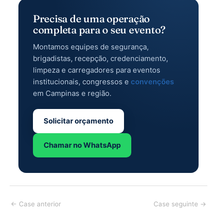
Precisa de uma operação
completa para o seu evento?
Montamos equipes de segurança,
brigadistas, recepção, credenciamento,
limpeza e carregadores para eventos
institucionais, congressos e
convenções
em Campinas e região.
Solicitar orçamento
Chamar no WhatsApp
Post
←
Case anterior
Case seguinte
→
navigation