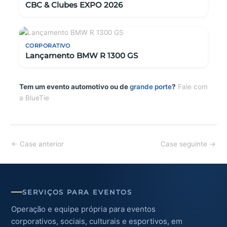
CBC & Clubes EXPO 2026
CORPORATIVO
Lançamento BMW R 1300 GS
Tem um evento automotivo ou de
grande porte
?
Fale com
a BlueTie
Post
←
Case anterior
Case seguinte
→
navigation
SERVIÇOS PARA EVENTOS
Operação e equipe própria para eventos
corporativos, sociais, culturais e esportivos, em