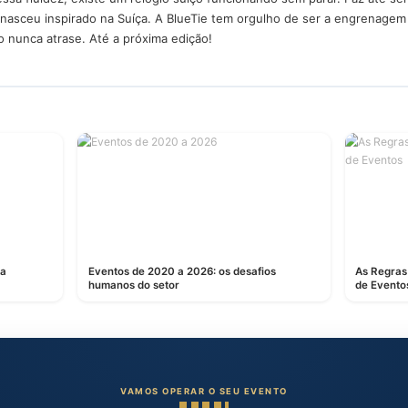
influenciador com milhões de seguidores ou o diretor de uma mu
m o treinamento adequado ou sem passar pelo bafômetro. Saber 
focado na segurança faz parte da nossa maturidade de gestão. 
ente vivo, nossa liderança tem autonomia para remanejar pessoa
nte, adaptando a estratégia em tempo real.
ltado
 visita o Festival Interlagos, tudo parece simples e fluido: você 
 dos seus sonhos e pisa fundo na reta dos boxes.
Carros dos sonhos em exposição no Festival Interlagos.
 trás dessa fluidez, existe um relógio suíço funcionando sem par
o que nasceu inspirado na Suíça. A BlueTie tem orgulho de se
 relógio nunca atrase. Até a próxima edição!