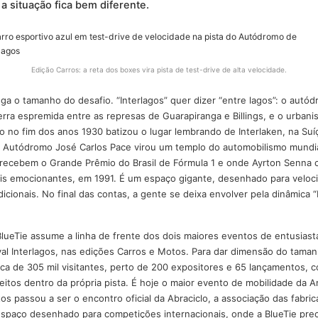
m um terreno seguro. Esses locais já nasceram prontos pa
e fluxos controlados. Mas e quando o seu “salão de even
gos
? Aí a situação fica bem diferente.
Edição Carros: a reta dos boxes vira pista de test-drive de alta v
á entrega o tamanho do desafio. “Interlagos” quer dizer “entre l
xa de terra espremida entre as represas de Guarapiranga e Billin
 a região no fim dos anos 1930 batizou o lugar lembrando de Inte
 o hoje Autódromo José Carlos Pace virou um templo do automo
do que recebem o Grande Prêmio do Brasil de Fórmula 1 e onde
órias mais emocionantes, em 1991. É um espaço gigante, desenha
es tradicionais. No final das contas, a gente se deixa envolver p
o bom.
te, a BlueTie assume a linha de frente dos dois maiores evento
 o Festival Interlagos, nas edições Carros e Motos. Para dar dim