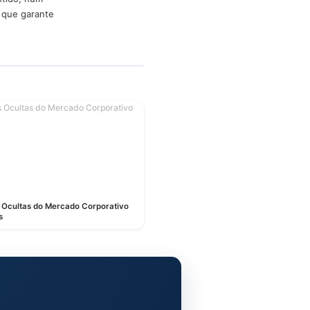
ltinacional, ninguém entra na
dizer um “não” elegante,
Como o evento é
s e resolver conflitos
chega, faz o briefing, entra
ar. Faz até sentido, num
r a engrenagem que garante