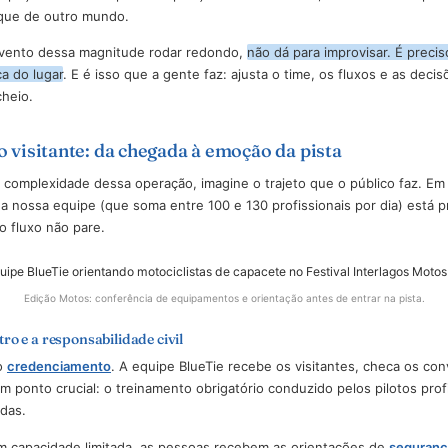
niu cerca de 305 mil visitantes, perto de 200 expositores e 65
-drives feitos dentro da própria pista. É hoje o maior evento de m
 de Motos passou a ser o encontro oficial da Abraciclo, a associ
de um espaço desenhado para competições internacionais, onde
o meio que de outro mundo.
er um evento dessa magnitude rodar redondo,
não dá para impro
 à lógica do lugar
. E é isso que a gente faz: ajusta o time, os fl
dromo cheio.
ada do visitante: da chegada à emoção da pista
ender a complexidade dessa operação, imagine o trajeto que o p
ríticos, a nossa equipe (que soma entre 100 e 130 profissionais 
do que o fluxo não pare.
Edição Motos: conferência de equipamentos e orientação antes de en