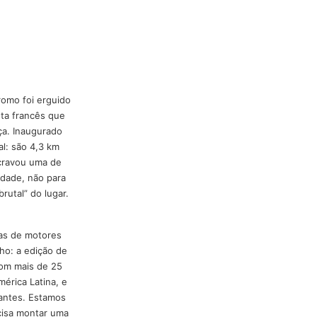
ra isso, com estrutura sob
tos” é o
Autódromo de
elocidade.
agos”: o autódromo foi erguido
gs, e o urbanista francês que
rlaken, na Suíça. Inaugurado
bilismo mundial: são 4,3 km
 Ayrton Senna cravou uma de
do para velocidade, não para
ela dinâmica “brutal” do lugar.
s de entusiastas de motores
ensão do tamanho: a edição de