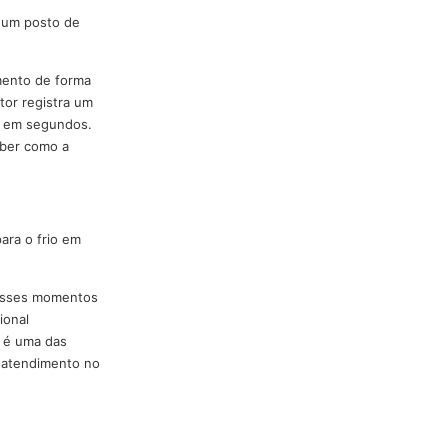
do funcionar
cisam ser uma máquina de alta
 frações de segundo.
.
em deixar nenhum posto de
mos o revezamento de forma
ntes. Se um setor registra um
s profissionais em segundos.
apse vai perceber como a