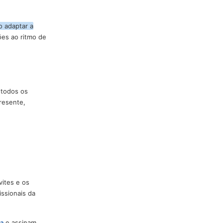
 lançamentos, com mais de 25
obilidade da América Latina, e
ação das fabricantes. Estamos
 a BlueTie precisa montar uma
visar. É preciso adaptar a
uxos e as decisões ao ritmo de
úblico faz. Em todos os
por dia) está presente,
trar na pista.