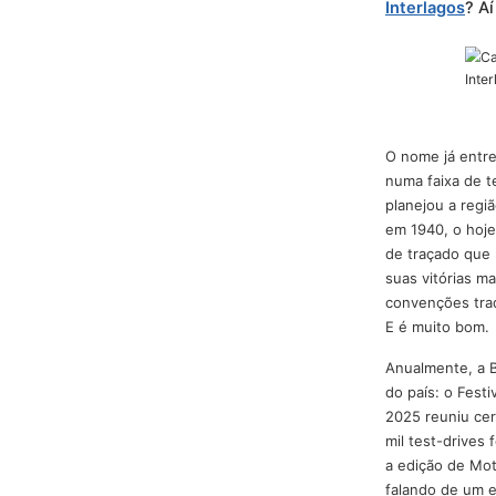
jogar e
medida 
Interla
O nome j
numa fai
planejou
em 1940,
de traça
suas vit
convençõ
E é muit
Anualmen
do país: