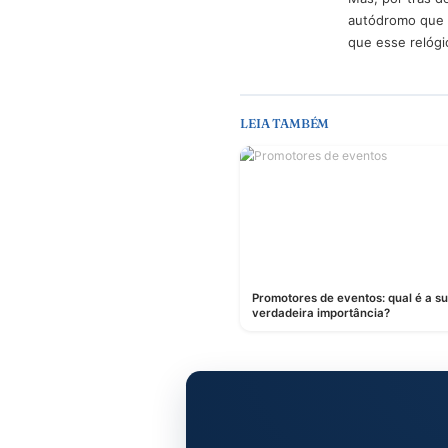
Seja um 
pista se
firme e 
extremam
rapidame
O resu
Para quem
no carro
Mas, por
autódrom
que esse