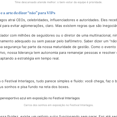
de quem cuida: bem-estar gera bom atendimento
os é um ambiente desafiador também para a equipe: o clima muda 
oras, as áreas abertas são imensas e as caminhadas são longas.
 equipe como máquina é o primeiro passo para o fracasso de um
ntimos que o time tenha tempo real para almoçar, sentar e respir
do tem mais paciência, sorri mais e erra menos. Esse cuidado 
o nosso baixíssimo índice de rotatividade de staff. E da contin
Time descansado atende melhor: o bem-estar da equipe é prio
cintura e a arte de dizer “não” para VIPs
al Interlagos atrai CEOs, celebridades, influenciadores e autori
especial para evitar aglomerações, claro. Mas existem regras qu