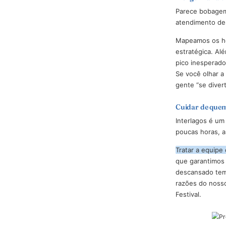
O moto
Se a lin
precisão
A engenh
Parece b
atendime
Mapeamo
estratég
pico ine
Se você 
gente “s