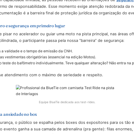
eiro filtro e a responsabilidade civil
meça no
credenciamento
. A equipe BlueTie recebe os visitantes
a para um ponto crucial: o treinamento obrigatório conduzido pelo
Duas Rodas.
salas com capacidade limitada, as pessoas recebem as orientaçõ
a, o termo de responsabilidade. Esse momento exige atenção r
ssa documentação é a barreira final de proteção jurídica da org
ância zero e segurança em primeiro lugar
smo de pisar no acelerador ou guiar uma moto na pista principal
e baixa cilindrada, o participante passa pela nossa “barreira” de 
ferimos a validade e o tempo de emissão da CNH.
camos as vestimentas obrigatórias (essencial na edição Motos).
icamos o teste do bafômetro individualmente. Teve qualquer alteração?
os esse atendimento com o máximo de seriedade e respeito.