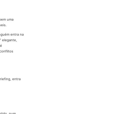
do sol forte para o frio em
 evento
. E é nesses momentos
ar. Um profissional
com as pessoas é uma das
uidade do nosso atendimento no
ridade.
dades. Eles recebem uma
e são inegociáveis.