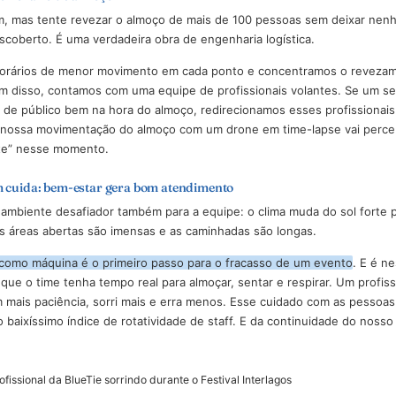
r dos bastidores: o que ninguém vê, mas faz tu
ha de frente tem que funcionar sem tropeços, os bastidores pre
. Quando o evento abre os portões, as situações acontecem em
Motos esportivas em pista: a emoção que atrai o público
aria do horário de almoço
obagem, mas tente revezar o almoço de mais de 100 pessoas s
nto descoberto. É uma verdadeira obra de engenharia logística.
s os horários de menor movimento em cada ponto e concentra
ica. Além disso, contamos com uma equipe de profissionais vola
sperado de público bem na hora do almoço, redirecionamos esse
olhar a nossa movimentação do almoço com um drone em time-l
e diverte” nesse momento.