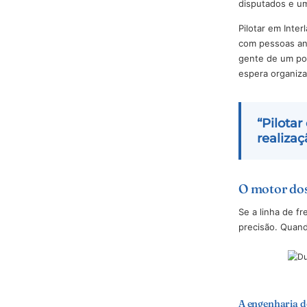
3. Contr
Liberado
drives. 
disputad
Pilotar 
com pess
gente de
espera o
“P
rea