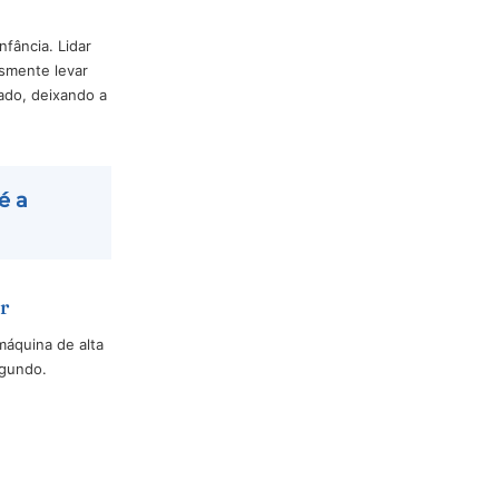
s para os tão esperados test-
 filas enormes, espaços
um sonho de infância. Lidar
lém de simplesmente levar
 com o convidado, deixando a
a muitos, é a