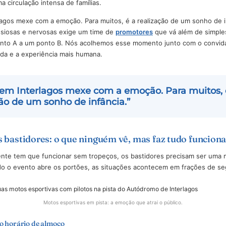
Equipe BlueTie dedicada aos test-rides.
olando a ansiedade no box
 da segurança, o público se espalha pelos boxes dos expositore
É aí que o evento ganha a sua camada de adrenalina (pra gente):
os e uma circulação intensa de famílias.
em Interlagos mexe com a emoção. Para muitos, é a realização de 
oas ansiosas e nervosas exige um time de
promotores
que vá a
 um ponto A a um ponto B. Nós acolhemos esse momento junto
rganizada e a experiência mais humana.
ilotar em Interlagos mexe com a emoção. Par
lização de um sonho de infância.”