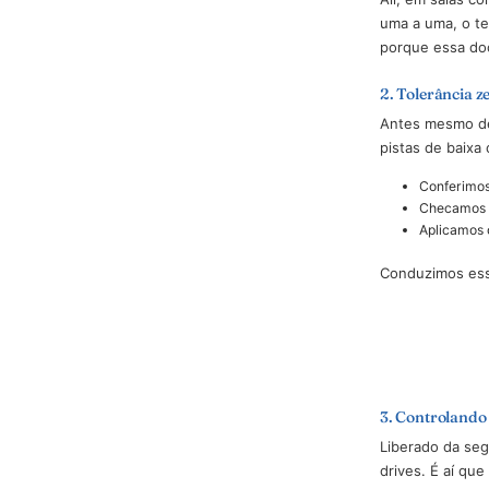
1. O prim
Tudo co
direcion
Revista 
Ali, em 
uma a um
porque e
2. Toler
Antes me
pistas d
Con
Che
Apl
Conduzim