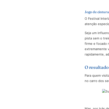
Cuidar 
Interlag
poucas h
Tratar a
que gara
descansa
razões d
Festival.
Jogo de 
O Festiv
atenção 