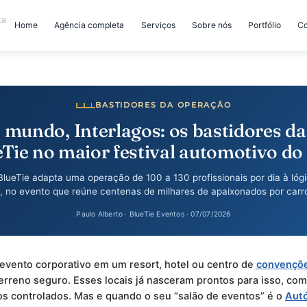
Home
Agência completa
Serviços
Sobre nós
BASTIDORES DA OPERAÇÃO
no mundo, Interlagos: os bastid
BlueTie no maior festival automo
mo a BlueTie adapta uma operação de 100 a 130 profissionais
ódromo, no evento que reúne centenas de milhares de apaixon
Paulo Alberto · BlueTie Eventos · 07/07/2026
ar um evento corporativo em um resort, hotel ou centro