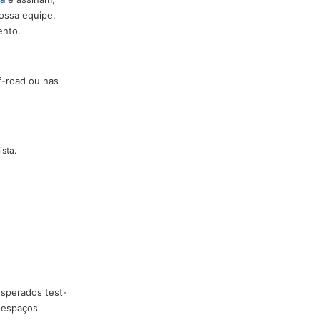
, checa os convites e os
s pilotos profissionais da
es de
segurança
e assinam,
edobrada da nossa equipe,
anização do evento.
, nas áreas off-road ou nas
segurança:
 Não entra na pista.