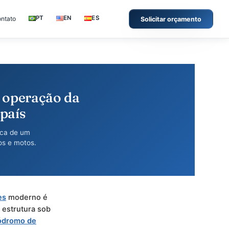
Portfólio
Contato
Solici
ores da operação da
tivo do país
 por dia à lógica de um
ados por carros e motos.
 de
convenções
moderno é