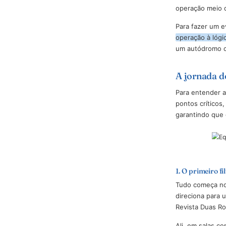
2025 reu
mil test
a edição
falando 
operaçã
Para faz
operação
um autó
A jorn
Para ent
pontos c
garantin